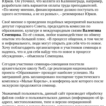
Юрков. Он уточнил, что коллеги из Калининграда, например,
разработали пять вариантов оплаты труда преподавателей.
«По моему мнению, финансирование должно поступать из
одного источника, а не из разных», - резюмировал Юрков.
Своё мнение о проведении подобных мероприятий высказала
депутат городского Совета, председатель комиссии по
образованию, культуре и международным связям
Валентина
Семенцова
. По её словам, любое взаимодействие по обмену
опытом это большой плюс. «В процессе общения, в том числе
и неформального, люди могут открыть для себя что-то новое.
Хочу поблагодарить организаторов и участников семинара и
надеюсь, что и для себя найду что-то новое в процессе
обсуждения», - объяснила Семенцова.
Сегодня участники семинара-совещания посетили
архангельскую школу №45, где реализация национального
проекта «Образование» проходит наиболее успешно. На
завтрашний день запланировано посещение туристического
комплекса «Малые Корелы», в конференц-зале которого после
экскурсии продолжится семинар.
Уважаемый пользователь, данный сайт производит обработку
файлов cookie и пользовательских данных (информацию об ip-
адресе, местоположении, типе и версии операционной