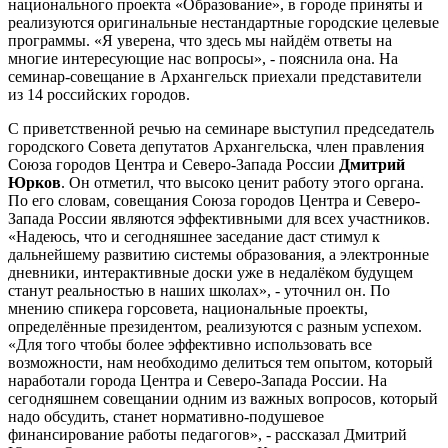
национального проекта «Образование», в городе приняты и
реализуются оригинальные нестандартные городские целевые
программы. «Я уверена, что здесь мы найдём ответы на
многие интересующие нас вопросы», - пояснила она. На
семинар-совещание в Архангельск приехали представители
из 14 российских городов.
С приветственной речью на семинаре выступил председатель
городского Совета депутатов Архангельска, член правления
Союза городов Центра и Северо-Запада России
Дмитрий
Юрков
. Он отметил, что высоко ценит работу этого органа.
По его словам, совещания Союза городов Центра и Северо-
Запада России являются эффективными для всех участников.
«Надеюсь, что и сегодняшнее заседание даст стимул к
дальнейшему развитию системы образования, а электронные
дневники, интерактивные доски уже в недалёком будущем
станут реальностью в наших школах», - уточнил он. По
мнению спикера горсовета, национальные проекты,
определённые президентом, реализуются с разным успехом.
«Для того чтобы более эффективно использовать все
возможности, нам необходимо делиться тем опытом, который
наработали города Центра и Северо-Запада России. На
сегодняшнем совещании одним из важных вопросов, который
надо обсудить, станет нормативно-подушевое
финансирование работы педагогов», - рассказал Дмитрий