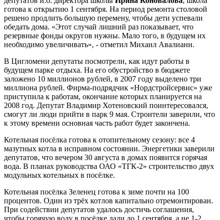
депутатов и.о. директора школы
Ирина Коновалова
, школа
готова к открытию 1 сентября. На период ремонта столовой
решено продлить большую перемену, чтобы дети успевали
обедать дома. «Этот случай лишний раз показывает, что
резервные фонды округов нужны. Мало того, в будущем их
необходимо увеличивать», - отметил
Михаил
Авалиани.
В Цигломени депутаты посмотрели, как идут работы в
будущем парке отдыха. На его обустройство в бюджете
заложено 10 миллионов рублей, в 2007 году выделено три
миллиона рублей. Фирма-подрядчик «Нордстройсервис» уже
приступила к работам, окончание которых планируется на
2008 год. Депутат Владимир Хотеновский поинтересовался,
смогут ли люди прийти в парк 9 мая. Строители заверили, что
к этому времени основная часть работ будет закончена.
Котельная посёлка готова к отопительному сезону: все 4
мазутных котла в исправном состоянии. Энергетики заверили
депутатов, что вечером 30 августа в домах появится горячая
вода. В планах руководства ОАО «ТГК-2» строительство двух
модульных котельных в посёлке.
Котельная посёлка Зеленец готова к зиме почти на 100
процентов. Один из трёх котлов капитально отремонтирован.
При содействии депутатов удалось достичь соглашения,
чтобы горячую воду в посёлке дали до 1 сентября, а не 1-2