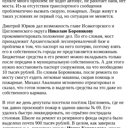
пункте много проблем: не ходит автобус, не работает баня, нет
моста. Из-за отсутствия транспортного сообщения
проблематично вызвать скорую, пожарных. Люди живут в
таких условиях не первый год, но ситуация не меняется.
Дмитрий Юрков дал возможность главе Исакогорского и
Цигломенского округа
Николаю Боровикову
прокомментировать положение дел. По его словам, мост
принадлежит Архангельской лесоперевалочной базе и
проблема в том, что паспорт на него потерян, поэтому взять
его в собственность города не представляется возможным.
Бюджетные средства в его ремонт можно вкладывать только
после передачи в муниципальную собственность. А для этого
нужно восстановить паспорт сооружения, на что необходимо
10 тысяч рублей. По словам Боровикова, после ремонта по
мосту смогут ездить легковые машины, скорая помощь и
пожарные.
Михаил
Авалиани мгновенно отреагировал и
сказал, что готов помочь и выделить средства на это даже из
собственного кармана.
В этот же день депутаты посетили посёлок Цигломень, где не
так давно произошёл пожар в здании школы № 69. Его
удалось быстро ликвидировать, но серьёзно пострадала
столовая. Школе на ремонт из резервного фонда округа было
выделено почти 900 тысяч рублей. В целом, как заверила