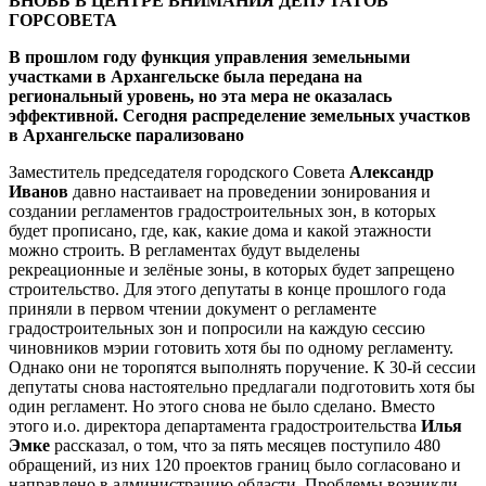
ВНОВЬ В ЦЕНТРЕ ВНИМАНИЯ ДЕПУТАТОВ
ГОРСОВЕТА
В прошлом году функция управления земельными
участками в Архангельске была передана на
региональный уровень, но эта мера не оказалась
эффективной. Сегодня распределение земельных участков
в Архангельске парализовано
Заместитель председателя городского Совета
Александр
Иванов
давно настаивает на проведении зонирования и
создании регламентов градостроительных зон, в которых
будет прописано, где, как, какие дома и какой этажности
можно строить. В регламентах будут выделены
рекреационные и зелёные зоны, в которых будет запрещено
строительство. Для этого депутаты в конце прошлого года
приняли в первом чтении документ о регламенте
градостроительных зон и попросили на каждую сессию
чиновников мэрии готовить хотя бы по одному регламенту.
Однако они не торопятся выполнять поручение. К 30-й сессии
депутаты снова настоятельно предлагали подготовить хотя бы
один регламент. Но этого снова не было сделано. Вместо
этого и.о. директора департамента градостроительства
Илья
Эмке
рассказал, о том, что за пять месяцев поступило 480
обращений, из них 120 проектов границ было согласовано и
направлено в администрацию области. Проблемы возникли