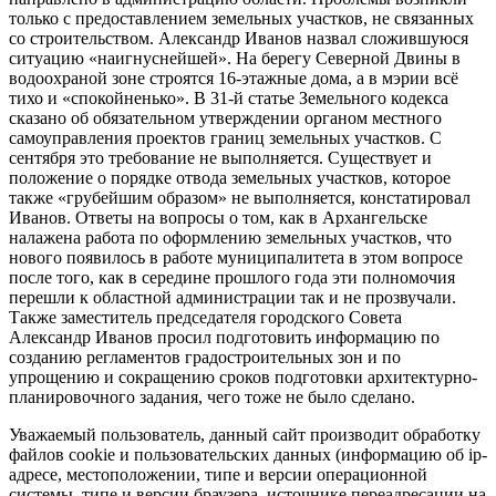
только с предоставлением земельных участков, не связанных
со строительством. Александр Иванов назвал сложившуюся
ситуацию «наигнуснейшей». На берегу Северной Двины в
водоохраной зоне строятся 16-этажные дома, а в мэрии всё
тихо и «спокойненько». В 31-й статье Земельного кодекса
сказано об обязательном утверждении органом местного
самоуправления проектов границ земельных участков. С
сентября это требование не выполняется. Существует и
положение о порядке отвода земельных участков, которое
также «грубейшим образом» не выполняется, констатировал
Иванов. Ответы на вопросы о том, как в Архангельске
налажена работа по оформлению земельных участков, что
нового появилось в работе муниципалитета в этом вопросе
после того, как в середине прошлого года эти полномочия
перешли к областной администрации так и не прозвучали.
Также заместитель председателя городского Совета
Александр Иванов просил подготовить информацию по
созданию регламентов градостроительных зон и по
упрощению и сокращению сроков подготовки архитектурно-
планировочного задания, чего тоже не было сделано.
Уважаемый пользователь, данный сайт производит обработку
файлов cookie и пользовательских данных (информацию об ip-
адресе, местоположении, типе и версии операционной
системы, типе и версии браузера, источнике переадресации на