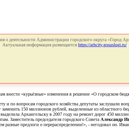
я о деятельности Администрации городского округа «Город Арх
Актуальная информация размещается
https://arhcity.gosuslugi.ru/
там внести «курьёзные» изменения в решение «О городском бюдж
ту и по вопросам городского хозяйства депутаты заслушали во
 заменить 150 миллионов рублей, выделенные из областного бю
выделила Архангельску в 2007 году на ремонт дорог 450 милли
атам. Заместитель председателя городского Совета
Александр И
ем разные предлоги о перераспределении!», - негодовал он. Ив