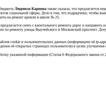
 бюджета
Людмила Карпова
также сказала, что предлагается п
ектов социальной сферы. Дело в том, что подрядчики, чтобы выи
вить на ремонт кровли в школе № 25.
предлагается снять с капитального ремонта дорог и направить 
ции по ремонту улицы Выучейского и Московский проспект. Де
айлов cookie и пользовательских данных (информацию об ip-адр
сведения об открытых страницах пользователя) в целях улучшени
работку указанной информации (Статья 6 Федерального закона от