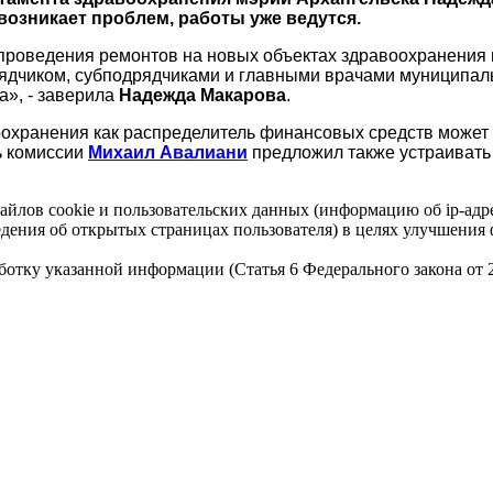
возникает проблем, работы уже ведутся.
проведения ремонтов на новых объектах здравоохранения и
ядчиком, субподрядчиками и главными врачами муниципаль
а», - заверила
Надежда Макарова
.
оохранения как распределитель финансовых средств може
ь комиссии
Михаил Авалиани
предложил также устраивать
айлов cookie и пользовательских данных (информацию об ip-адр
сведения об открытых страницах пользователя) в целях улучшени
работку указанной информации (Статья 6 Федерального закона от