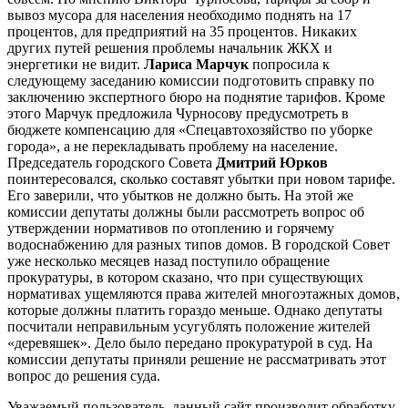
вывоз мусора для населения необходимо поднять на 17
процентов, для предприятий на 35 процентов. Никаких
других путей решения проблемы начальник ЖКХ и
энергетики не видит.
Лариса Марчук
попросила к
следующему заседанию комиссии подготовить справку по
заключению экспертного бюро на поднятие тарифов. Кроме
этого Марчук предложила Чурносову предусмотреть в
бюджете компенсацию для «Спецавтохозяйство по уборке
города», а не перекладывать проблему на население.
Председатель городского Совета
Дмитрий Юрков
поинтересовался, сколько составят убытки при новом тарифе.
Его заверили, что убытков не должно быть. На этой же
комиссии депутаты должны были рассмотреть вопрос об
утверждении нормативов по отоплению и горячему
водоснабжению для разных типов домов. В городской Совет
уже несколько месяцев назад поступило обращение
прокуратуры, в котором сказано, что при существующих
нормативах ущемляются права жителей многоэтажных домов,
которые должны платить гораздо меньше. Однако депутаты
посчитали неправильным усугублять положение жителей
«деревяшек». Дело было передано прокуратурой в суд. На
комиссии депутаты приняли решение не рассматривать этот
вопрос до решения суда.
Уважаемый пользователь, данный сайт производит обработку