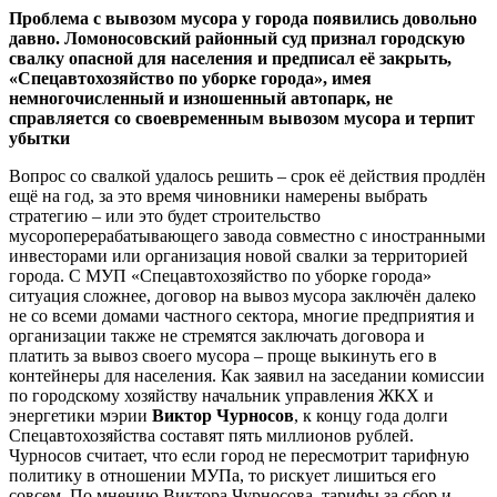
Проблема с вывозом мусора у города появились довольно
давно. Ломоносовский районный суд признал городскую
свалку опасной для населения и предписал её закрыть,
«Спецавтохозяйство по уборке города», имея
немногочисленный и изношенный автопарк, не
справляется со своевременным вывозом мусора и терпит
убытки
Вопрос со свалкой удалось решить – срок её действия продлён
ещё на год, за это время чиновники намерены выбрать
стратегию – или это будет строительство
мусороперерабатывающего завода совместно с иностранными
инвесторами или организация новой свалки за территорией
города. С МУП «Спецавтохозяйство по уборке города»
ситуация сложнее, договор на вывоз мусора заключён далеко
не со всеми домами частного сектора, многие предприятия и
организации также не стремятся заключать договора и
платить за вывоз своего мусора – проще выкинуть его в
контейнеры для населения. Как заявил на заседании комиссии
по городскому хозяйству начальник управления ЖКХ и
энергетики мэрии
Виктор Чурносов
, к концу года долги
Спецавтохозяйства составят пять миллионов рублей.
Чурносов считает, что если город не пересмотрит тарифную
политику в отношении МУПа, то рискует лишиться его
совсем. По мнению Виктора Чурносова, тарифы за сбор и