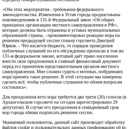
«Оба этих мероприятия - требования федерального
законодательства. Изменения в Устав города продиктованы
нововведениями в 131-й Федеральный закон «Об общих
принципах организации местного самоуправления в РФ»,
которые должны быть отражены в уставах муниципальных
образований страны, - прокомментировал реакцию мэра на
решения предыдущей сессии спикер горсовета Дмитрий
Юрков. – Что касается бюджета, то порядок проведения
публичных слушаний по его обсуждению прописан в том же
131-м федеральном законе, который даёт право населению
внести свои предложения в главный финансовый документ
перед его принятием представительным органом местного
самоуправления. Мне сложно судить о мотивах, побудивших
мэра принять такое решение. В этой ситуации мы намерены
сделать всё, чтобы публичные слушания по обоим вопросам
состоялись».
Для преодоления вето мэра требуется две трети (20) голосов (в
Архангельском горсовете на сегодня зарегистрировано 29
депутатов). В случае его преодоления в семидневный срок
мэр города обязан подписать решение сессии.
Уважаемый пользователь, данный сайт производит обработку
файлов cookie и пользовательских данных (информацию об ip-