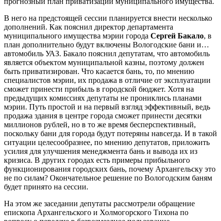
прогнозный план приватизации муниципального имущества.
В него на предстоящей сессии планируется внести несколько
дополнений. Как пояснил директор департамента
муниципального имущества мэрии города
Сергей Бакало
, в
план дополнительно будут включены Вологодские бани и…
автомобиль УАЗ. Бакало пояснил депутатам, что автомобиль
является объектом муниципальной казны, поэтому должен
быть приватизирован. Что касается бань, то, по мнению
специалистов мэрии, их продажа в отличие от эксплуатации
сможет принести прибыль в городской бюджет. Хотя на
предыдущих комиссиях депутаты не прониклись планами
мэрии. Путь простой и на первый взгляд эффективный, ведь
продажа здания в центре города сможет принести десятки
миллионов рублей, но в то же время бесперспективный,
поскольку бани для города будут потеряны навсегда. И в такой
ситуации целесообразнее, по мнению депутатов, приложить
усилия для улучшения менеджмента бань и вывода их из
кризиса. В других городах есть примеры прибыльного
функционирования городских бань, почему Архангельску это
не по силам? Окончательное решение по Вологодским баням
будет принято на сессии.
На этом же заседании депутаты рассмотрели обращение
епископа Архангельского и Холмогорского Тихона по