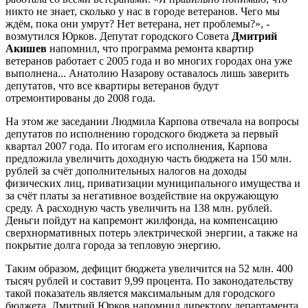
никто не знает, сколько у нас в городе ветеранов. Чего мы
ждём, пока они умрут? Нет ветерана, нет проблемы?», -
возмутился Юрков. Депутат городского Совета
Дмитрий
Акишев
напомнил, что программа ремонта квартир
ветеранов работает с 2005 года и во многих городах она уже
выполнена... Анатолию Назарову оставалось лишь заверить
депутатов, что все квартиры ветеранов будут
отремонтированы до 2008 года.
На этом же заседании Людмила Карпова отвечала на вопросы
депутатов по исполнению городского бюджета за первый
квартал 2007 года. По итогам его исполнения, Карпова
предложила увеличить доходную часть бюджета на 150 млн.
рублей за счёт дополнительных налогов на доходы
физических лиц, приватизации муниципального имущества и
за счёт платы за негативное воздействие на окружающую
среду. А расходную часть увеличить на 138 млн. рублей.
Деньги пойдут на капремонт жилфонда, на компенсацию
сверхнормативных потерь электрической энергии, а также на
покрытие долга города за тепловую энергию.
Таким образом, дефицит бюджета увеличится на 52 млн. 400
тысяч рублей и составит 9,99 процента. По законодательству
такой показатель является максимальным для городского
бюджета. Дмитрий Юрков напомнил директору департамента