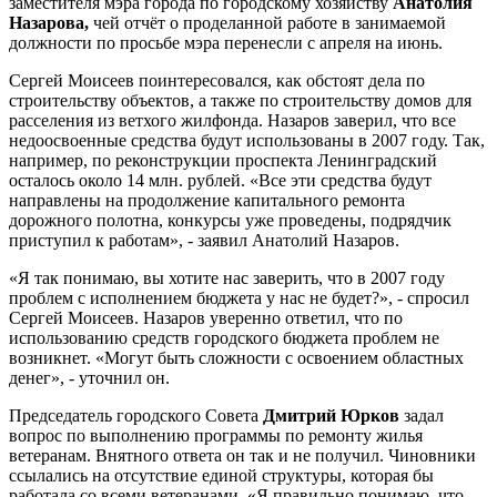
заместителя мэра города по городскому хозяйству
Анатолия
Назарова,
чей отчёт о проделанной работе в занимаемой
должности по просьбе мэра перенесли с апреля на июнь.
Сергей Моисеев поинтересовался, как обстоят дела по
строительству объектов, а также по строительству домов для
расселения из ветхого жилфонда. Назаров заверил, что все
недоосвоенные средства будут использованы в 2007 году. Так,
например, по реконструкции проспекта Ленинградский
осталось около 14 млн. рублей. «Все эти средства будут
направлены на продолжение капитального ремонта
дорожного полотна, конкурсы уже проведены, подрядчик
приступил к работам», - заявил Анатолий Назаров.
«Я так понимаю, вы хотите нас заверить, что в 2007 году
проблем с исполнением бюджета у нас не будет?», - спросил
Сергей Моисеев. Назаров уверенно ответил, что по
использованию средств городского бюджета проблем не
возникнет. «Могут быть сложности с освоением областных
денег», - уточнил он.
Председатель городского Совета
Дмитрий Юрков
задал
вопрос по выполнению программы по ремонту жилья
ветеранам. Внятного ответа он так и не получил. Чиновники
ссылались на отсутствие единой структуры, которая бы
работала со всеми ветеранами. «Я правильно понимаю, что