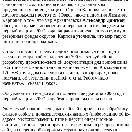
финансов о том, что она всегда была противником
предельного уровня дефицита. Однако Карпова заявила, что
другого выхода просто нет. Юрков также напомнил Людмиле
Карповой о том, что мэр Архангельска
Александр Донской
обещал в случае выполнения и перевыполнения бюджета за
первый квартал 2007 года направить определённую сумму в
резервные фонды округов. Карпова уточнила, что мэр такую
позицию не поддерживает.
Спикер горсовета предупредил чиновников, что выйдет на
сессию с поправкой о выделении 700 тысяч рублей на
разработку проектно-сметной документации для выполнения
работ по утеплению стены дома по адресу Сов. Космонавтов
120. «Жители дома жалуются на холод в квартирах, надо
подумать об утеплении крайней стены. Работу надо
начинать», - сказал Юрков.
Обсуждение по вопросам исполнения бюджета за 2006 год и
первый квартал 2007 году будет продолжено на сессии.
Уважаемый пользователь, данный сайт производит обработку
файлов cookie и пользовательских данных (информацию об ip-
адресе, местоположении, типе и версии операционной
системы, типе и версии браузера, источнике переадресации на
сайт, и сведения об открытых страницах пользователя) в