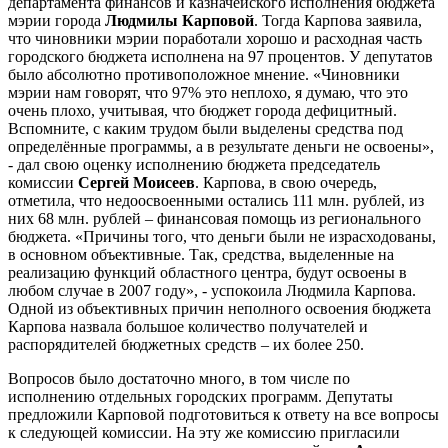
департамента финансов и казначейского исполнения бюджета
мэрии города
Людмилы Карповой
. Тогда Карпова заявила,
что чиновники мэрии поработали хорошо и расходная часть
городского бюджета исполнена на 97 процентов. У депутатов
было абсолютно противоположное мнение. «Чиновники
мэрии нам говорят, что 97% это неплохо, я думаю, что это
очень плохо, учитывая, что бюджет города дефицитный.
Вспомните, с каким трудом были выделены средства под
определённые программы, а в результате деньги не освоены»,
- дал свою оценку исполнению бюджета председатель
комиссии
Сергей Моисеев
. Карпова, в свою очередь,
отметила, что недоосвоенными остались 111 млн. рублей, из
них 68 млн. рублей – финансовая помощь из регионального
бюджета. «Причины того, что деньги были не израсходованы,
в основном объективные. Так, средства, выделенные на
реализацию функций областного центра, будут освоены в
любом случае в 2007 году», - успокоила Людмила Карпова.
Одной из объективных причин неполного освоения бюджета
Карпова назвала большое количество получателей и
распорядителей бюджетных средств – их более 250.
Вопросов было достаточно много, в том числе по
исполнению отдельных городских программ. Депутаты
предложили Карповой подготовиться к ответу на все вопросы
к следующей комиссии. На эту же комиссию пригласили