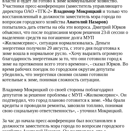
власти и будет ли готово к зиме коммунальное хозяйство.
Участники пресс-конференции (заместитель управляющего
директора ОАО «ТГК-2»
Владимир Мокрицкий
и только что
восстановленный в должности заместитель мэра города по
вопросам городского хозяйства
Анатолий Назаров)
попытались дать ответы на оба эти вопроса. Дмитрий Юрков
объяснил, что после подписания мэром решения 23-й сессии о
выделении средств на погашение долга МУП
«Жилкомсервис», ситуация нормализовалась. Деньги
энергетики получили 29 августа, с этого дня подготовка к
зиме вошла в нормальное русло. «Хочу выразить огромную
благодарность энергетикам за то, что они готовили город к
зиме на протяжении всего этого времени», - сказал Юрков. Во
время рабочих поездок по городским округам депутаты
убедились, что энергетики своими силами готовили
котельные к зиме, понимая сложность ситуации.
Владимир Мокрицкий со своей стороны поблагодарил
депутатов за решение проблемы с МУП «Жилкомсервис». Он
подтвердил, что город планово готовится к зиме. «Мы брали
кредиты и проводили ремонты, завозили топливо, понимая
свою социальную ответственность», - уточнил Мокрицкий.
За час до начала пресс-конференции был восстановлен в
должности заместитель мэра города по вопросам городского