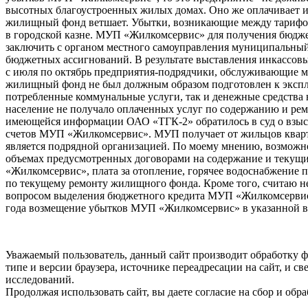
высотных благоустроенных жилых домах. Оно же оплачивает 
жилищный фонд ветшает. Убытки, возникающие между тарифом 
в городской казне. МУП «Жилкомсервис» для получения бюдже
заключить с органом местного самоуправления муниципальный 
бюджетных ассигнований. В результате выставления инкассо
с июля по октябрь предприятия-подрядчики, обслуживающие 
жилищный фонд не был должным образом подготовлен к эксплуа
потребленные коммунальные услуги, так и денежные средства 
население не получало оплаченных услуг по содержанию и ремо
имеющейся информации ОАО «ТГК-2» обратилось в суд о взыск
счетов МУП «Жилкомсервис». МУП получает от жильцов квартп
является подрядной организацией. По моему мнению, возможно 
объемах предусмотренных договорами на содержание и текущи
«Жилкомсервис», плата за отопление, горячее водоснабжение п
по текущему ремонту жилищного фонда. Кроме того, считаю не
вопросом выделения бюджетного кредита МУП «Жилкомсервис»
года возмещение убытков МУП «Жилкомсервис» в указанной 
О.П. Резвый (Избир
Уважаемый пользователь, данный сайт производит обработку ф
типе и версии браузера, источнике переадресации на сайт, и 
исследований.
Продолжая использовать сайт, вы даете согласие на сбор и об