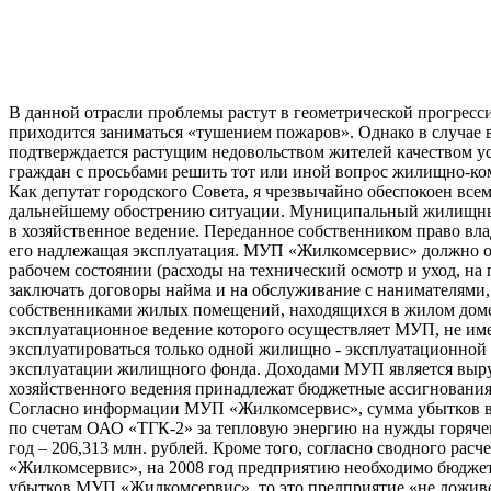
В данной отрасли проблемы растут в геометрической прогресс
приходится заниматься «тушением пожаров». Однако в случае 
подтверждается растущим недовольством жителей качеством ус
граждан с просьбами решить тот или иной вопрос жилищно-ком
Как депутат городского Совета, я чрезвычайно обеспокоен вс
дальнейшему обострению ситуации. Муниципальный жилищный
в хозяйственное ведение. Переданное собственником право вла
его надлежащая эксплуатация. МУП «Жилкомсервис» должно опр
рабочем состоянии (расходы на технический осмотр и уход, н
заключать договоры найма и на обслуживание с нанимателями,
собственниками жилых помещений, находящихся в жилом доме
эксплуатационное ведение которого осуществляет МУП, не име
эксплуатироваться только одной жилищно - эксплуатационной 
эксплуатации жилищного фонда. Доходами МУП является выруч
хозяйственного ведения принадлежат бюджетные ассигнования
Согласно информации МУП «Жилкомсервис», сумма убытков во
по счетам ОАО «ТГК-2» за тепловую энергию на нужды горячего 
год – 206,313 млн. рублей. Кроме того, согласно сводного 
«Жилкомсервис», на 2008 год предприятию необходимо бюджетн
убытков МУП «Жилкомсервис», то это предприятие «не доживе