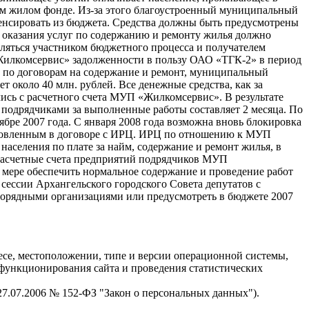
м жилом фонде. Из-за этого благоустроенный муниципальный
енсировать из бюджета. Средства должны быть предусмотрены
оказания услуг по содержанию и ремонту жилья должно
вляться участником бюджетного процесса и получателем
Жилкомсервис» задолженности в пользу ОАО «ТГК-2» в период
по договорам на содержание и ремонт, муниципальный
около 40 млн. рублей. Все денежные средства, как за
ись с расчетного счета МУП «Жилкомсервис». В результате
 подрядчиками за выполненные работы составляет 2 месяца. По
ре 2007 года. С января 2008 года возможна вновь блокировка
ановленным в договоре с ИРЦ. ИРЦ по отношению к МУП
населения по плате за найм, содержание и ремонт жилья, в
 расчетные счета предприятий подрядчиков МУП
о мере обеспечить нормальное содержание и проведение работ
ессии Архангельского городского Совета депутатов с
порядными организациями или предусмотреть в бюджете 2007
есе, местоположении, типе и версии операционной системы,
я функционирования сайта и проведения статистических
 27.07.2006 № 152-ФЗ "Закон о персональных данных").