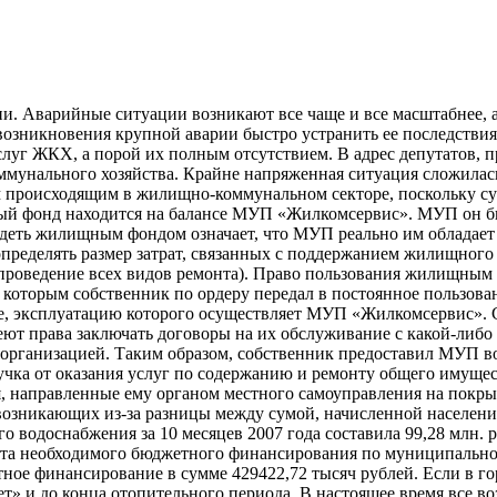
ии. Аварийные ситуации возникают все чаще и все масштабнее, 
возникновения крупной аварии быстро устранить ее последстви
луг ЖКХ, а порой их полным отсутствием. В адрес депутатов, 
мунального хозяйства. Крайне напряженная ситуация сложилась
ем происходящим в жилищно-коммунальном секторе, поскольку су
 фонд находится на балансе МУП «Жилкомсервис». МУП он был
деть жилищным фондом означает, что МУП реально им обладает - 
еделять размер затрат, связанных с поддержанием жилищного ф
а проведение всех видов ремонта). Право пользования жилищным
 которым собственник по ордеру передал в постоянное пользов
, эксплуатацию которого осуществляет МУП «Жилкомсервис». 
ют права заключать договоры на их обслуживание с какой-либо
организацией. Таким образом, собственник предоставил МУП во
ка от оказания услуг по содержанию и ремонту общего имущест
, направленные ему органом местного самоуправления на покры
зникающих из-за разницы между сумой, начисленной населению
водоснабжения за 10 месяцев 2007 года составила 99,28 млн. руб
расчета необходимого бюджетного финансирования по муниципал
ое финансирование в сумме 429422,72 тысяч рублей. Если в го
т» и до конца отопительного периода. В настоящее время все 