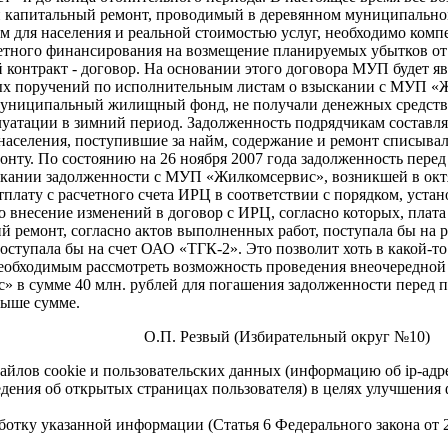
и капитальный ремонт, проводимый в деревянном муниципально
для населения и реальной стоимостью услуг, необходимо комп
тного финансирования на возмещение планируемых убытков от 
контракт - договор. На основании этого договора МУП будет я
вых поручений по исполнительным листам о взыскании с МУП «
муниципальный жилищный фонд, не получали денежных средств 
тации в зимний период. Задолженность подрядчикам составляет 
населения, поступившие за найм, содержание и ремонт списывал
нту. По состоянию на 26 ноября 2007 года задолженность перед
ании задолженности с МУП «Жилкомсервис», возникшей в октяб
лату с расчетного счета ИРЦ в соответствии с порядком, уст
внесение изменений в договор с ИРЦ, согласно которых, плата 
й ремонт, согласно актов выполненных работ, поступала бы на
оступала бы на счет ОАО «ТГК-2». Это позволит хоть в какой-т
обходимым рассмотреть возможность проведения внеочередной с
 в сумме 40 млн. рублей для погашения задолженности перед 
выше сумме.
ательный округ №10)
айлов cookie и пользовательских данных (информацию об ip-адр
сведения об открытых страницах пользователя) в целях улучшени
работку указанной информации (Статья 6 Федерального закона от