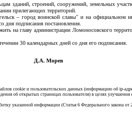
цам зданий, строений, сооружений, земельных участк
ржании прилегающих территорий.
нгельск – город воинской славы" и на официальном 
со дня подписания постановления.
ожить на главу администрации Ломоносовского террит
течении 30 календарных дней со дня его подписания.
Д.А. Морев
айлов cookie и пользовательских данных (информацию об ip-адр
сведения об открытых страницах пользователя) в целях улучшени
работку указанной информации (Статья 6 Федерального закона от