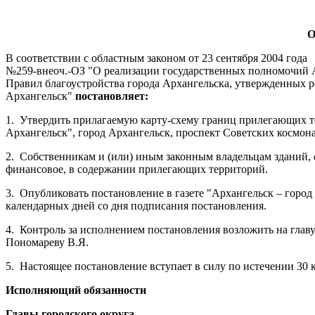
О
В соответствии с областным законом от 23 сентября 2004 года
№259-внеоч.-ОЗ "О реализации государственных полномочий Ар
Правил благоустройства города Архангельска, утвержденных р
Архангельск"
постановляет:
1.
Утвердить прилагаемую карту-схему границ прилегающих те
Архангельск", город Архангельск, проспект Советских космонав
2.
Собственникам и (или) иным законным владельцам зданий, с
финансовое, в содержании прилегающих территорий.
3.
Опубликовать постановление в газете "Архангельск – горо
календарных дней со дня подписания постановления.
4.
Контроль за исполнением постановления возложить на глав
Пономареву В.Я.
5.
Настоящее постановление вступает в силу по истечении 30 
Исполняющий обязанности
Главы городского округа