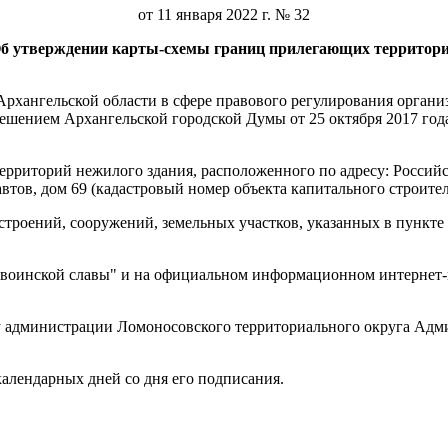
от 11 января 2022 г. № 32
б утверждении карты-схемы границ прилегающих территор
хангельской области в сфере правового регулирования организ
ешением Архангельской городской Думы от 25 октября 2017 год
рриторий нежилого здания, расположенного по адресу: Российск
тов, дом 69 (кадастровый номер объекта капитального строитель
троений, сооружений, земельных участков, указанных в пункте 
д воинской славы" и на официальном информационном интернет-п
у администрации Ломоносовского территориального округа Адм
календарных дней со дня его подписания.