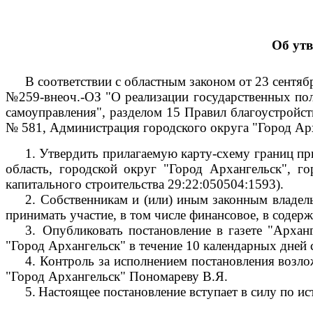
Об ут
В соответствии с областным законом от 23 сентяб
№259-внеоч.-ОЗ "О реализации государственных пол
самоуправления", разделом 15 Правил благоустройс
№ 581, Администрация городского округа "Город Ар
1.
Утвердить прилагаемую карту-схему границ пр
область, городской округ "Город Архангельск", г
капитального строительства 29:22:050504:1593).
2.
Собственникам и (или) иным законным владель
принимать участие, в том числе финансовое, в соде
3.
Опубликовать постановление в газете "Архан
"Город Архангельск" в течение 10 календарных дней 
4.
Контроль за исполнением постановления возло
"Город Архангельск" Пономареву В.Я.
5.
Настоящее постановление вступает в силу по ис