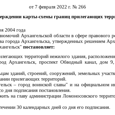
от 7 февраля 2022 г. № 266
верждении карты-схемы границ прилегающих терр
ря 2004 года
номочий Архангельской области в сфере правового р
тва города Архангельска, утвержденных решением Арх
хангельск"
постановляет:
илегающих территорий нежилого здания, расположенно
ород Архангельск, проспект Обводный канал, дом 9,
цам зданий, строений, сооружений, земельных участк
ржании прилегающих территорий.
гельск – город воинской славы" и на официальном и
со дня подписания постановления.
жить на главу администрации Ломоносовского террит
течении 30 календарных дней со дня его подписания.