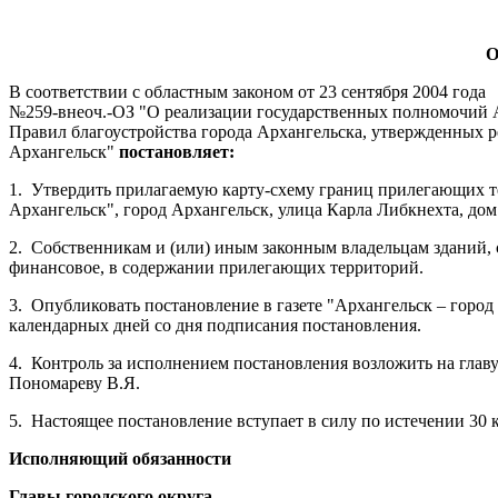
О
В соответствии с областным законом от 23 сентября 2004 года
№259-внеоч.-ОЗ "О реализации государственных полномочий Ар
Правил благоустройства города Архангельска, утвержденных р
Архангельск"
постановляет:
1.
Утвердить прилагаемую карту-схему границ прилегающих те
Архангельск", город Архангельск, улица Карла Либкнехта, дом 
2.
Собственникам и (или) иным законным владельцам зданий, с
финансовое, в содержании прилегающих территорий.
3.
Опубликовать постановление в газете "Архангельск – горо
календарных дней со дня подписания постановления.
4.
Контроль за исполнением постановления возложить на глав
Пономареву В.Я.
5.
Настоящее постановление вступает в силу по истечении 30 
Исполняющий обязанности
Главы городского округа