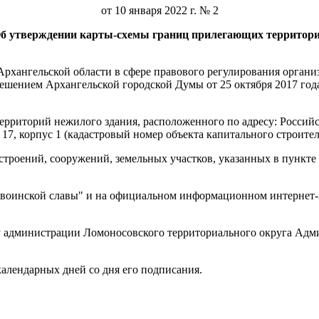
от 10 января 2022 г. № 2
б утверждении карты-схемы границ прилегающих территор
хангельской области в сфере правового регулирования организ
ешением Архангельской городской Думы от 25 октября 2017 год
рриторий нежилого здания, расположенного по адресу: Российск
17, корпус 1 (кадастровый номер объекта капитального строитель
троений, сооружений, земельных участков, указанных в пункте 
д воинской славы" и на официальном информационном интернет-п
у администрации Ломоносовского территориального округа Адм
календарных дней со дня его подписания.