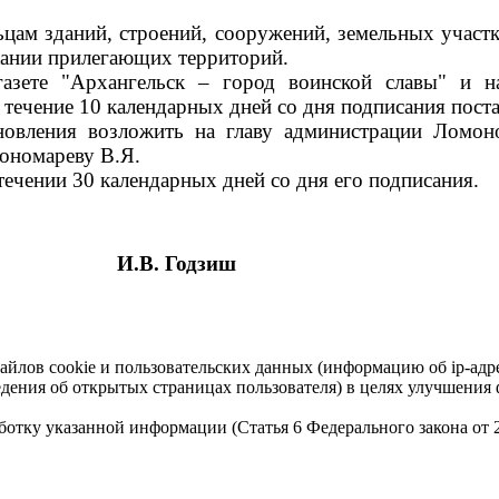
цам зданий, строений, сооружений, земельных участк
ржании прилегающих территорий.
газете "Архангельск – город воинской славы" и 
 течение 10 календарных дней со дня подписания пост
новления возложить на главу администрации Ломон
ономареву В.Я.
течении 30 календарных дней со дня его подписания.
И.В. Годзиш
айлов cookie и пользовательских данных (информацию об ip-адр
сведения об открытых страницах пользователя) в целях улучшени
работку указанной информации (Статья 6 Федерального закона от