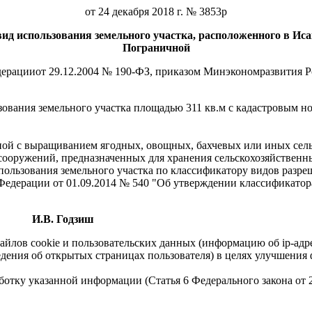
от 24 декабря 2018 г. № 3853р
вид
использования земельного участка, расположенного
в Ис
Пограничной
дерацииот 29.12.2004 № 190-ФЗ, приказом Минэкономразвития Р
ования земельного участка площадью 311 кв.м с кадастровым но
нной с выращиванием ягодных, овощных, бахчевых или иных сель
сооружений, предназначенных для хранения сельскохозяйственн
спользования земельного участка по классификатору видов разр
едерации от 01.09.2014 № 540 "Об утверждении классификатора
И.В. Годзиш
айлов cookie и пользовательских данных (информацию об ip-адр
сведения об открытых страницах пользователя) в целях улучшени
работку указанной информации (Статья 6 Федерального закона от