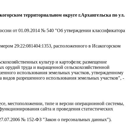
акогорском территориальном округе
г.Архангельска по ул.
оссии от 01.09.2014 № 540 "Об утверждении классификатора
мером 29:22:081404:1353, расположенного в Исакогорском
скохозяйственных культур и картофеля; размещение
ых орудий труда и выращенной сельскохозяйственной
ешенного использования земельных участков, утвержденному
 видов разрешенного использования земельных участков", -
есе, местоположении, типе и версии операционной системы,
я функционирования сайта и проведения статистических
 27.07.2006 № 152-ФЗ "Закон о персональных данных").