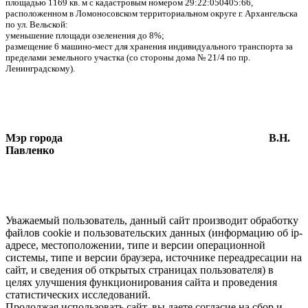
площадью 1169 кв. м с кадастровым номером 29:22:050405:66,
расположенном в Ломоносовском территориальном округе г. Архангельска
по ул. Вельской:
уменьшение площади озеленения до 8%;
размещение 6 машино-мест для хранения индивидуального транспорта за
пределами земельного участка (со стороны дома № 21/4 по пр.
Ленинградскому).
Мэр города
В.Н.
Павленко
Уважаемый пользователь, данный сайт производит обработку
файлов cookie и пользовательских данных (информацию об ip-
адресе, местоположении, типе и версии операционной
системы, типе и версии браузера, источнике переадресации на
сайт, и сведения об открытых страницах пользователя) в
целях улучшения функционирования сайта и проведения
статистических исследований.
Продолжая использовать сайт, вы даете согласие на сбор и