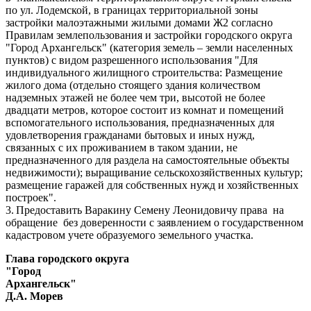
по ул. Лодемской, в границах территориальной зоны
застройки малоэтажными жилыми домами Ж2 согласно
Правилам землепользования и застройки городского округа
"Город Архангельск" (категория земель – земли населенных
пунктов) с видом разрешенного использования "Для
индивидуального жилищного строительства: Размещение
жилого дома (отдельно стоящего здания количеством
надземных этажей не более чем три, высотой не более
двадцати метров, которое состоит из комнат и помещений
вспомогательного использования, предназначенных для
удовлетворения гражданами бытовых и иных нужд,
связанных с их проживанием в таком здании, не
предназначенного для раздела на самостоятельные объекты
недвижимости); выращивание сельскохозяйственных культур;
размещение гаражей для собственных нужд и хозяйственных
построек".
3.
Предоставить Варакину Семену Леонидовичу права на
обращение без доверенности с заявлением о государственном
кадастровом учете образуемого земельного участка.
Глава городского округа
"Город
Архангельс
Д.А. Морев