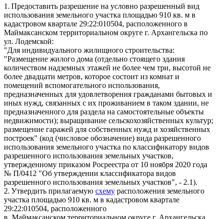
1.
Предоставить разрешение на условно разрешенный вид
использования земельного участка площадью
910 кв. м
в
кадастровом квартале 29:22:010504, расположенного в
Маймаксанском территориальном округе г. Архангельска по
ул. Лодемской:
"Для индивидуального жилищного строительства:
"Размещение жилого дома (отдельно стоящего здания
количеством надземных этажей не более чем три, высотой
не
более двадцати метров, которое состоит из комнат и
помещений вспомогательного использования,
предназначенных для удовлетворения гражданами бытовых и
иных нужд, связанных с их проживанием в таком здании, не
предназначенного для раздела на самостоятельные объекты
недвижимости); выращивание сельскохозяйственных культур;
размещение гаражей для собственных нужд и хозяйственных
построек" (код (числовое обозначение) вида разрешенного
использования земельного участка по классификатору видов
разрешенного использования земельных участков,
утвержденному приказом Росреестра от 10 ноября 2020 года
№ П/0412 "Об утверждении классификатора видов
разрешенного использования земельных участков", - 2.1).
2.
Утвердить прилагаемую
схему
расположения земельного
участка
площадью
910 кв. м
в кадастровом квартале
29:22:010504, расположенного
в Маймаксанском территориальном округе г. Архангельска