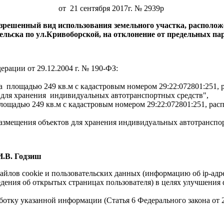
от 21 сентября 2017г. № 2939р
разрешенный вид использования земельного участка, располо
гельска по ул.Кривоборской,
на отклонение от предельных па
рации от 29.12.2004 г. № 190-ФЗ:
а площадью 249 кв.м с кадастровым номером 29:22:072801:251,
в для хранения индивидуальных автотранспортных средств",
площадью 249 кв.м с кадастровым номером 29:22:072801:251, ра
азмещения объектов для хранения индивидуальных автотранспор
 Годзиш
айлов cookie и пользовательских данных (информацию об ip-адр
сведения об открытых страницах пользователя) в целях улучшени
работку указанной информации (Статья 6 Федерального закона от