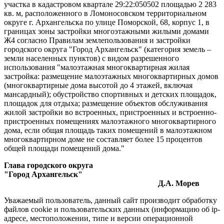
участка в кадастровом квартале 29:22:050502 площадью 2 283
кв. м, расположенного в Ломоносовском территориальном
округе г. Архангельска по улице Поморской, 68, корпус 1, в
границах зоны застройки многоэтажными жилыми домами
Ж4 согласно Правилам землепользования и застройки
городского округа "Город Архангельск" (категория земель –
земли населенных пунктов) с видом разрешенного
использования "малоэтажная многоквартирная жилая
застройка: размещение малоэтажных многоквартирных домов
(многоквартирные дома высотой до 4 этажей, включая
мансардный); обустройство спортивных и детских площадок,
площадок для отдыха; размещение объектов обслуживания
жилой застройки во встроенных, пристроенных и встроенно-
пристроенных помещениях малоэтажного многоквартирного
дома, если общая площадь таких помещений в малоэтажном
многоквартирном доме не составляет более 15 процентов
общей площади помещений дома."
Глава городского округа
"Город Архангельск"
Д.А. Морев
Уважаемый пользователь, данный сайт производит обработку
файлов cookie и пользовательских данных (информацию об ip-
адресе, местоположении, типе и версии операционной