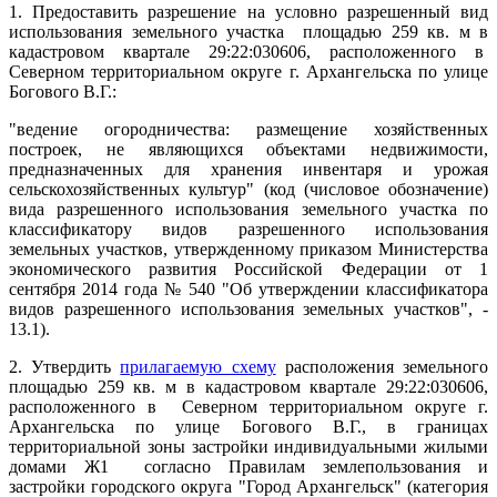
1.
Предоставить разрешение на условно разрешенный вид
использования земельного участка площадью 259 кв. м в
кадастровом квартале 29:22:030606, расположенного в
Северном территориальном округе г. Архангельска по улице
Богового В.Г.:
"ведение огородничества: размещение хозяйственных
построек, не являющихся объектами недвижимости,
предназначенных для хранения инвентаря и урожая
сельскохозяйственных культур"
(код (числовое обозначение)
вида разрешенного использования
земельного участка
по
классификатору
видов разрешенного использования
земельных участков, утвержденному приказом Министерства
экономического развития Российской Федерации от 1
сентября 2014 года № 540 "Об утверждении классификатора
видов разрешенного использования земельных участков", -
13.1
).
2.
Утвердить
прилагаемую схему
расположения земельного
площадью 259 кв. м в кадастровом квартале 29:22:030606,
расположенного в Северном территориальном округе г.
Архангельска по улице Богового В.Г., в границах
территориальной зоны застройки индивидуальными жилыми
домами Ж1 согласно Правилам землепользования и
застройки городского округа "Город Архангельск" (категория