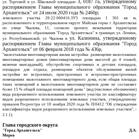
3, 0187 га, утвержденному
ул. Торговой и ул. Школьной площадью
распоряжением Главы муниципального образования "Город
Архангельск" от 24 июля 2020 года № 2460р;
земельного участка 29:22:060416:ЗУ5 площадью 1 301 кв. м,
расположенного в территориальном округе Майская горка г. Архангельска
по улице Чкалова, 11, согласно проекту межевания территории
муниципального образования "Город Архангельск" в границах ул. Ленина,
ул. Калинина, утвержденному
ул. Республиканской, ул. Чкалова и
распоряжением Главы муниципального образования "Город
Архангельск" от 06 февраля 2018 года № 436р,
"малоэтажная многоквартирная жилая застройка: размещение малоэтажных
многоквартирных домов (многоквартирные дома высотой до 4 этажей,
включая мансардный); обустройство спортивных и детских площадок,
площадок для отдыха; размещение объектов обслуживания жилой
застройки во встроенных, пристроенных и встроенно-пристроенных
помещениях малоэтажного многоквартирного дома, если общая площадь
таких помещений в малоэтажном многоквартирном доме не составляет
более 15 % общей площади помещений дома."
(код (числовое обозначение)
вида разрешенного использования
земельного участка
по классификатору
видов разрешенного использования земельных участков, утвержденному
приказом Росреестра от 10 ноября 2020 года № П/0412 "Об утверждении
классификатора видов разрешенного использования земельных участков", -
2.1.1
).
Глава городского округа
"Город Архангельск" Д.А.
Морев