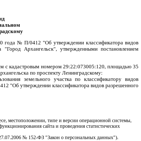
ид
риальном
градскому
20 года № П/0412 "Об утверждении классификатора видов
га "Город Архангельск", утвержденными постановлением
.м с кадастровым номером 29:22:073005:120, площадью 35
Архангельска по проспекту Ленинградскому:
льзования земельного участка
по классификатору
видов
0412 "Об утверждении классификатора видов разрешенного
есе, местоположении, типе и версии операционной системы,
я функционирования сайта и проведения статистических
 27.07.2006 № 152-ФЗ "Закон о персональных данных").