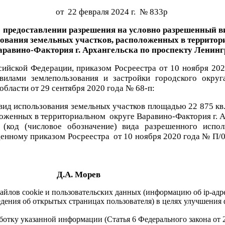
от 22 февраля 2024 г. № 833р
 предоставлении разрешения на условно разрешенный в
ования земельных участков, расположенных в террито
аравино-Фактория г. Архангельска по проспекту Ленин
сийской Федерации, приказом Росреестра от 10 ноября 20
вилами землепользования и застройки городского окру
области от 29 сентября 2020 года № 68-п:
вид использования земельных участков площадью 22 875 кв
ложенных в территориальном округе Варавино-Фактория г. 
" (код (числовое обозначение) вида разрешенного испо
денному приказом Росреестра
от 10 ноября 2020 года № П/
Д.А. Морев
айлов cookie и пользовательских данных (информацию об ip-адр
сведения об открытых страницах пользователя) в целях улучшени
работку указанной информации (Статья 6 Федерального закона от