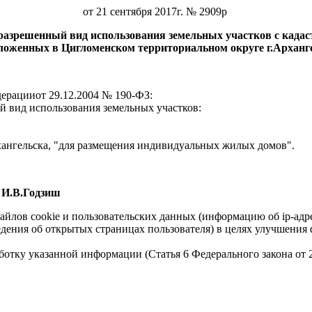
от 21 сентября 2017г. № 2909р
разрешенный вид использования земельных участков с кадаст
ложенных в Цигломенском территориальном округе г.Арханг
ерацииот 29.12.2004 № 190-ФЗ:
й вид использования земельных участков:
,
хангельска, "для размещения индивидуальных жилых домов".
В.Годзиш
айлов cookie и пользовательских данных (информацию об ip-адр
сведения об открытых страницах пользователя) в целях улучшени
работку указанной информации (Статья 6 Федерального закона от