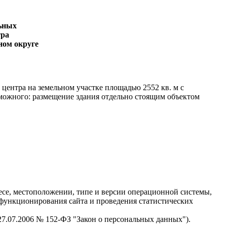
льных
тра
ном округе
 центра на земельном участке площадью 2552 кв. м с
ьможного: размещение здания отдельно стоящим объектом
есе, местоположении, типе и версии операционной системы,
я функционирования сайта и проведения статистических
 27.07.2006 № 152-ФЗ "Закон о персональных данных").