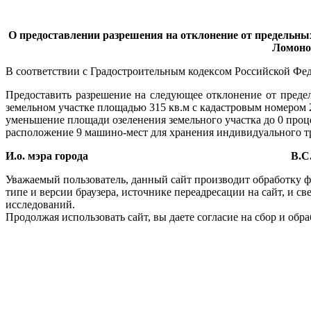
О предоставлении разрешения на отклонение от предельны
Ломонос
В соответствии с Градостроительным кодексом Российской Фе
Предоставить разрешение на следующее отклонение от предел
земельном участке площадью 315 кв.м с кадастровым номером 2
уменьшение площади озеленения земельного участка до 0 проц
расположение 9 машино-мест для хранения индивидуального тра
И.о. мэра города
В.С. Гарма
Уважаемый пользователь, данный сайт производит обработку ф
типе и версии браузера, источнике переадресации на сайт, и 
исследований.
Продолжая использовать сайт, вы даете согласие на сбор и об