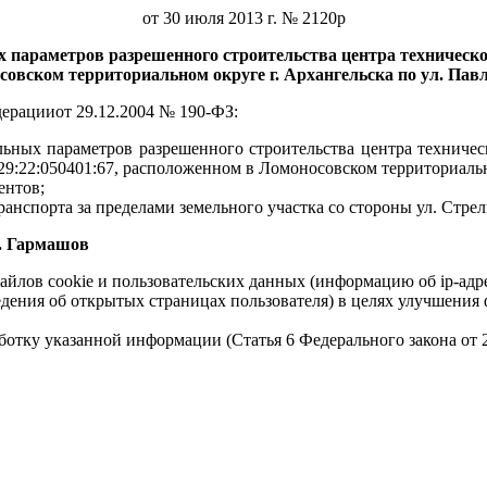
от 30 июля 2013 г. № 2120р
х параметров разрешенного строительства центра техническо
овском территориальном округе г. Архангельска по ул. Пав
дерации
от 29.12.2004 № 190-ФЗ:
ьных параметров разрешенного строительства центра техничес
9:22:050401:67, расположенном в Ломоносовском территориально
ентов;
нспорта за пределами земельного участка со стороны ул. Стрел
шов
айлов cookie и пользовательских данных (информацию об ip-адр
сведения об открытых страницах пользователя) в целях улучшени
работку указанной информации (Статья 6 Федерального закона от