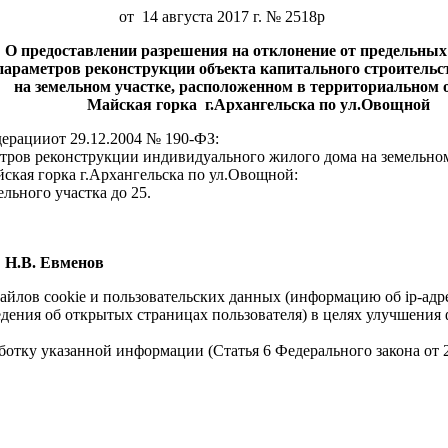
от 14 августа 2017 г. № 2518р
О предоставлении разрешения на отклонение от предельных
аметров реконструкции объекта капитального строитель
мельном участке, расположенном в территориальном 
Майская горка г.Архангельска по ул.Овощной
ерацииот 29.12.2004 № 190-ФЗ:
тров реконструкции индивидуального жилого дома на земельном
ская горка г.Архангельска по ул.Овощной:
льного участка до 25.
Евменов
айлов cookie и пользовательских данных (информацию об ip-адр
сведения об открытых страницах пользователя) в целях улучшени
работку указанной информации (Статья 6 Федерального закона от