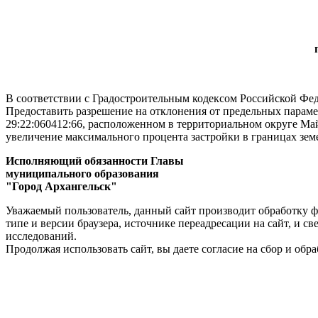
пар
на зе
В соответствии с Градостроительным кодексом Российской Фед
Предоставить разрешение на отклонения от предельных параме
29:22:060412:66, расположенном в территориальном округе Май
увеличение максимального процента застройки в границах земе
Исполняющий обязанности Главы
муниципального образования
"Город Архангельск" Н.В. 
Уважаемый пользователь, данный сайт производит обработку ф
типе и версии браузера, источнике переадресации на сайт, и 
исследований.
Продолжая использовать сайт, вы даете согласие на сбор и об