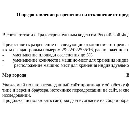
О предоставлении разрешения на отклонение от пре
В соответствии с Градостроительным кодексом Российской Феде
Предоставить разрешение на следующие отклонения от предел
кв. м с кадастровым номером 29:22:022535:16, расположенного
-
уменьшение площади озеленения до 3%;
-
уменьшение количества машино-мест для хранения индивид
- расположение машино-мест для хранения индивидуального 
Мэр города
В.Н.Павле
Уважаемый пользователь, данный сайт производит обработку ф
типе и версии браузера, источнике переадресации на сайт, и 
исследований.
Продолжая использовать сайт, вы даете согласие на сбор и об