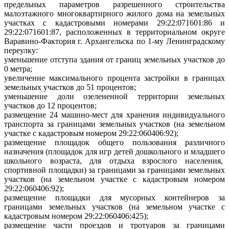
предельных параметров разрешенного строительства
малоэтажного многоквартирного жилого дома на земельных
участках с кадастровыми номерами 29:22:071601:86 и
29:22:071601:87, расположенных в территориальном округе
Варавино-Фактория г. Архангельска по 1-му Ленинградскому
переулку:
уменьшение отступа здания от границ земельных участков до
0 метра;
увеличение максимального процента застройки в границах
земельных участков до 51 процентов;
уменьшение доли озелененной территории земельных
участков до 12 процентов;
размещение 24 машино-мест для хранения индивидуального
транспорта за границами земельных участков (на земельном
участке с кадастровым номером 29:22:060406:92);
размещение площадок общего пользования различного
назначения (площадок для игр детей дошкольного и младшего
школьного возраста, для отдыха взрослого населения,
спортивной площадки) за границами за границами земельных
участков (на земельном участке с кадастровым номером
29:22:060406:92);
размещение площадки для мусорных контейнеров за
границами земельных участков (на земельном участке с
кадастровым номером 29:22:060406:425);
размещение части проездов и тротуаров за границами